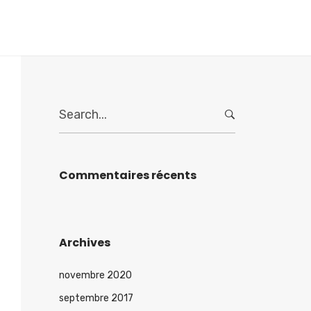
Home
S
e
a
r
c
Commentaires récents
h
f
o
r
Archives
:
novembre 2020
septembre 2017