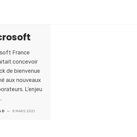
crosoft
soft France
itait concevoir
ck de bienvenue
né aux nouveaux
borateurs. L’enjeu
.
 B
—
8 MARS 2021