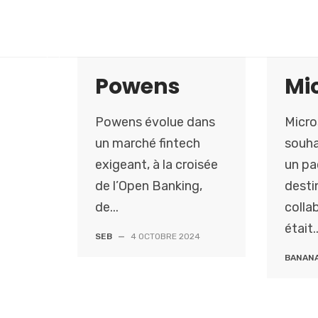
S
k
i
p
Powens
Mi
t
o
Powens évolue dans
Micro
c
o
un marché fintech
souha
n
exigeant, à la croisée
un pa
t
de l’Open Banking,
desti
e
de...
colla
n
était..
t
SEB
—
4 OCTOBRE 2024
BANANA