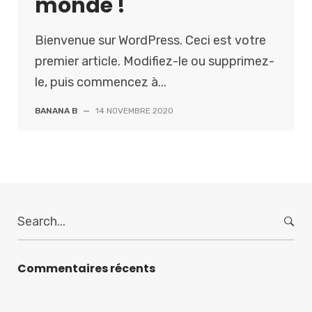
monde !
Bienvenue sur WordPress. Ceci est votre
premier article. Modifiez-le ou supprimez-
le, puis commencez à...
BANANA B
—
14 NOVEMBRE 2020
S
e
a
r
Commentaires récents
c
h