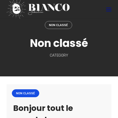
S
k
i
p
NON CLASSÉ
t
Non classé
o
c
o
CATEGORY
n
t
e
n
t
NON CLASSÉ
Bonjour tout le