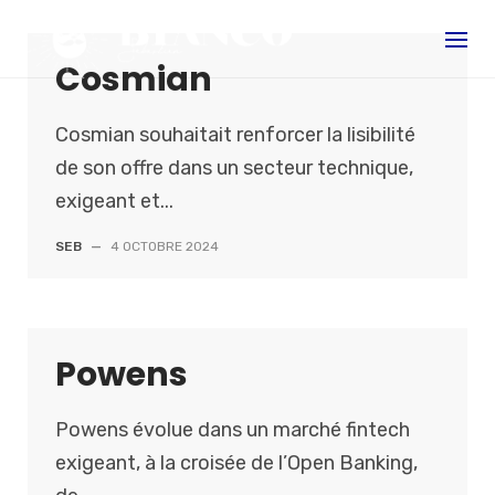
S
k
Cosmian
i
p
t
Cosmian souhaitait renforcer la lisibilité
o
de son offre dans un secteur technique,
c
exigeant et...
o
SEB
—
4 OCTOBRE 2024
n
t
e
n
Powens
t
Powens évolue dans un marché fintech
exigeant, à la croisée de l’Open Banking,