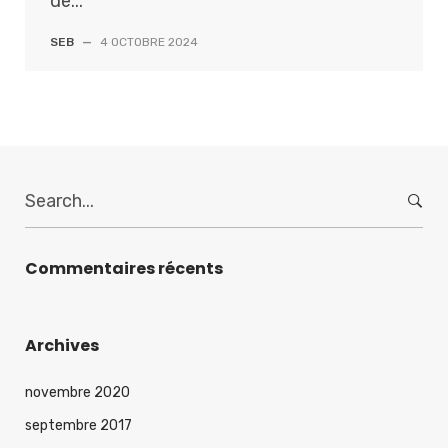
de...
SEB
—
4 OCTOBRE 2024
S
e
a
r
Commentaires récents
c
h
f
Archives
o
r
novembre 2020
:
septembre 2017