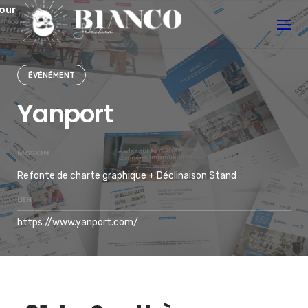
S
our
k
i
p
ÉVÉNÉMENT
t
o
Yanport
c
o
MISSION
n
t
Refonte de charte graphique + Déclinaison Stand
e
LIEN
n
https://www.yanport.com/
t