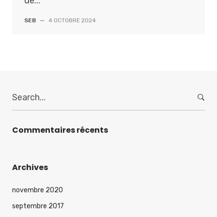
de...
SEB
—
4 OCTOBRE 2024
S
e
a
r
Commentaires récents
c
h
f
Archives
o
r
novembre 2020
:
septembre 2017