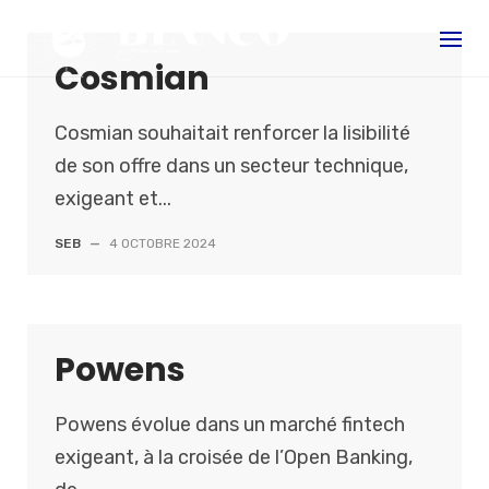
S
k
Cosmian
i
p
t
Cosmian souhaitait renforcer la lisibilité
o
de son offre dans un secteur technique,
c
exigeant et...
o
SEB
—
4 OCTOBRE 2024
n
t
e
n
Powens
t
Powens évolue dans un marché fintech
exigeant, à la croisée de l’Open Banking,