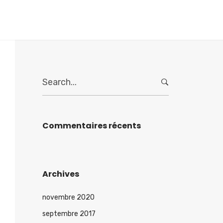
Home
S
e
a
r
c
Commentaires récents
h
f
o
r
Archives
:
novembre 2020
septembre 2017