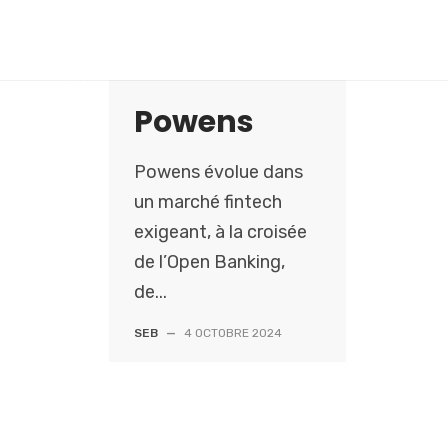
S
k
i
p
Powens
t
o
Powens évolue dans
c
o
un marché fintech
n
exigeant, à la croisée
t
de l’Open Banking,
e
de...
n
t
SEB
—
4 OCTOBRE 2024